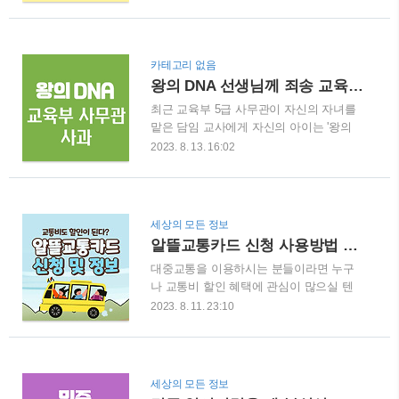
래로 내려갈 수록 소득 수준이 낮음을 의
사말 사랑하는 가족 여러분, 풍요로운 추
미합니다. 소득분위는 여러 분야에서 활용
석이 되시길 바라며, 모두가 건강하고 행
됩니다. 대표적으로 학자금 지원, 국가장
복한 시간 되시길 기원합니다. 우리 가족
학금 신청 시 활용됩니다. 그럼 내 소득분
의 건강과 행복을 위해 항상 응원하겠습니
카테고리 없음
위를 알기 위해서는 어떻게 하면 좋을까
다. 따뜻한 추석 연휴 보내시길 바랍니다.
왕의 DNA 선생님께 죄송 교육부 사무관 해명
요? 소득분위 확인하기 소득분위는 소득
함께하는 모든 순간이 정말 소중..
최근 교육부 5급 사무관이 자신의 자녀를
조사, 재산 조사를 통해서 정해집니다. 이
맡은 담임 교사에게 자신의 아이는 '왕의
에 소득인정액은 아래와 같은 방법으로 산
DNA를 가진 아이', '극우뇌' 라며 아이에게
정됩니다. 소득평가액과 재산 소득 환산액
2023. 8. 13. 16:02
부탁하는 말투로 말하고 또래와의 갈등 속
을 합하고 형제 자매 수에 따른 공제액을
에서 철저히 아이의 편을 들어달라는 요구
뺀 금액을 소득인정액이라 합니다. 소득인
가 담긴 편지를 전달하고, 자녀의 담임교
정액 = 소득평가액 + 재산 소득 환산액 -
사를 아동학대로 신고하여 논란이 되었습
형제, 자매 수에 따른 공제액 소득평가액
세상의 모든 정보
니다. 이에 사건의 장본인인 교육부 사무
재산 소득 환산액 소득 환산율 형제 자매
알뜰교통카드 신청 사용방법 지급일
관이 13일 교육부 출입기자단을 통해 자신
수에 따른 공제액 소득 - 소..
대중교통을 이용하시는 분들이라면 누구
의 입장을 밝혔습니다. 왕의 DNA 편지 전
나 교통비 할인 혜택에 관심이 많으실 텐
문보기 왕의 DNA 신고 해당 사무관은 작
데요. 특히나 이번 서울에서 버스요금을
년 10월 자녀의 담임교사를 아동학대로 신
2023. 8. 11. 23:10
인상한다는 소식에 알뜰교통카드에 대한
고하였습니다. 그리고 올해 5월 최종적으
관심이 높아지고 있다 합니다. 알뜰교통카
로 아동학대 무혐의를 받게 되었습니다.
드를 사용하면 매월 6만 6천원까지 교통비
이후 학교 교권보호위원회에서 사무관에
를 절감할 수 있다는 사실 알고 계신가요?
게 담임교사에게 서면 사과, 재발방지 서
세상의 모든 정보
나 빼고 67만 3000명이나 이미 사용하여
약문 작성을 하라했으나 8월 12일까지 이