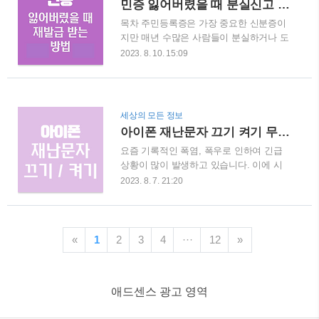
민증 잃어버렸을 때 분실신고 습득 조회 재발급 방법
매월 6만 6천원을 받아가고 있다 합니다.
행하지 않았다고 밝혀졌습니..
목차 주민등록증은 가장 중요한 신분증이
그럼 지금부터 신청 정보와 자세한 내용을
지만 매년 수많은 사람들이 분실하거나 도
더 알아보도록 할까요? 알뜰교통카드 알뜰
난당하는 일이 발생하고 있습니다. 이 경
교통카드는 대중교통을 이용하기 위해 걷
2023. 8. 10. 15:09
우 민증 분실로 인하여 사기, 도용, 침해 등
는 만큼! 혹은 자전거를 타는 만큼! 마일리
의 범죄 행위에 이용될 가능성이 있으며
지를 적립하여 지급해 주는 것이에요. 얼
개인정보 유출로 이어질 가능성이 높아 분
마나 걷는지 자전거를 얼마만큼 타는지 어
실신고가 매우 중요합니다. 따라서 민증은
떻게 아냐고요? 알뜰교통카드 어플에서 출
세상의 모든 정보
분실하신 경우에는 가능한 빠른 시일 내에
발버튼을 누르면 대중교통 승차지점까지
아이폰 재난문자 끄기 켜기 무음 진동 차단
분실신고를 통해 위와 같은 예기치 못한
걷거나 자전거를 탄 이동거리가 자..
요즘 기록적인 폭염, 폭우로 인하여 긴급
불이익을 방지해야 합니다. 민증 분실시
상황이 많이 발생하고 있습니다. 이에 시
가장 먼저 해야 할 일 주민등록증 분실신
도 때도 없이 울리는 재난문자로 깜짝깜짝
고를 하지 않은 경우에는 불필요한 금전적
2023. 8. 7. 21:20
놀랄 때가 많습니다. 아이폰에서는 재난문
손해, 인터넷 서비스 이용 제한, 개인정보
자를 받을 수 있도록 기본 설정이 되어있
노출 위험, 범죄 행위에 노출되리 가능성
습니다. 소음 없이 푹 쉬고 싶은 경우에는
이 높습니다. 이에 빠른 시일 내에 분실신
재난문자를 끄고 싶은 마음도 듭니다. 지
고를 하는 것이 중요합니다. 그럼 어떻게
«
1
2
3
4
···
12
»
금부터 아이폰에서 재난문자 끄는 방법에
분실신고를 하면 될까요? 분실신고 절차
대해 안내해 드리겠습니다. 목차 아이폰
안내 민증을 분실하였을 경우..
재난문자 끄기 / 켜기 아이폰 재난문자 끄
애드센스 광고 영역
는 방법을 사진과 함께 보며 차근차근 설
명드리겠습니다. 1. 먼저 '설정'앱을 열어주