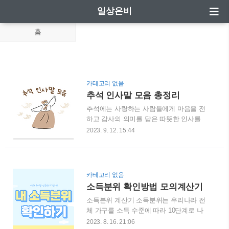
일상은비
홈
카테고리 없음
추석 인사말 모음 총정리
추석에는 사랑하는 사람들에게 마음을 전
하고 감사의 의미를 담은 따뜻한 인사를
건네게 됩니다. 그러나 때로는 그 마음을
2023. 9. 12. 15:44
어떻게 표현해야 할지 막막할 수 있습니
다. 더욱이 바쁜 일상 속에서 짧은 휴식 시
간을 즐기려면 간결하면서도 진심 어린 메
시지가 필요합니다. 이 글에는 가족, 친구,
카테고리 없음
동료 등 다양한 관계에 걸쳐 사용할 수 있
소득분위 확인방법 모의계산기
는 다양한 추석 인사말을 준비했습니다.
소득분위 계산기 소득분위는 우리나라 전
함께 나누고 싶은 사람들에게 정성스럽게
체 가구를 소득 수준에 따라 10단계로 나
준비한 메시지를 보내며 마음을 전하시기
눈 지표입니다. 10분위가 가장 높으며 아
바랍니다. 목차 가족에게 보내는 추석 인
2023. 8. 16. 21:06