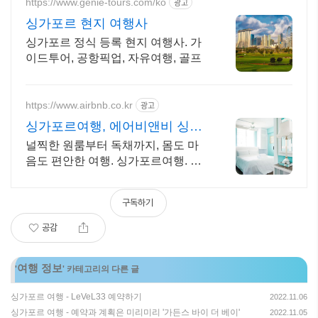
https://www.genie-tours.com/ko
광고
싱가포르 현지 여행사
싱가포르 정식 등록 현지 여행사. 가
이드투어, 공항픽업, 자유여행, 골프
https://www.airbnb.co.kr
광고
싱가포르여행, 에어비앤비 싱가
포르에서 살아보기
널찍한 원룸부터 독채까지, 몸도 마
음도 편안한 여행. 싱가포르여행. 주
방, 수영장, 자쿠지, 아기 침대. 필요
한 모든 게 갖춰진 숙소를 예약하세
구독하기
요.
공감
여행 정보
'
' 카테고리의 다른 글
싱가포르 여행 - LeVeL33 예약하기
2022.11.06
싱가포르 여행 - 예약과 계획은 미리미리 '가든스 바이 더 베이'
2022.11.05