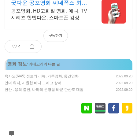
굿다운 공포영화 씨네폭스 최대
3만원+10%추가적립
공포영화, HD고화질 영화, 애니, TV
시리즈 합법다운, 스마트폰 감상.
구독하기
4
영화 정보
'
' 카테고리의 다른 글
육사오(6/45) 정보와 리뷰, 가족영화, 웃긴영화
2022.09.20
언더 워터, 시원한 바다 그리고 상어
2022.09.20
한산 : 용의 출현, 나라의 운명을 바꾼 한산도 대첩
2022.09.20