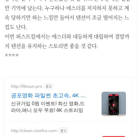
만 기억에 남는다. 누구하나 에스더를 저지하지 못하고 계
속 당하기만 하는 느낌만 들어서 텐션이 조금 떨어지는 느
낌도 난다.
이번 퍼스트킬에서는 에스더와 대등하게 대립하여 결말까
지 텐션을 유지하는 스토리면 좋을 것 같다.
⭐⭐⭐⭐
http://filesun.pro
광고
공포영화 파일썬 초고속, 4K 실
시간 보기!
신규가입 0원 이벤트! 최신 영화,드
라마,애니 모두 무료! 4K 스트리밍
http://clean.cinefox.com
광고