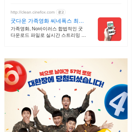
http://clean.cinefox.com
광고
굿다운 가족영화 씨네폭스 최대
3만원+10%추가적립
가족영화, No바이러스 합법적인 굿
다운로드 파일로 실시간 스트리밍 다
운로드