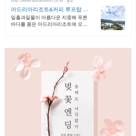
http://www.adriaresort.co.kr
광고
아드리아리조트&커피 루프탑 수
영장,루프탑 바베큐
일출과일몰이 아름다운 지중해 푸른
바다를 품은 아드리아리조트에 오신
것을 환영합니다